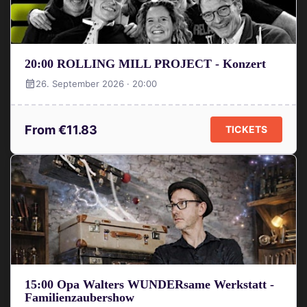
20:00 ROLLING MILL PROJECT - Konzert
26. September 2026 · 20:00
From €11.83
TICKETS
15:00 Opa Walters WUNDERsame Werkstatt -
Familienzaubershow