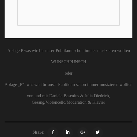
Ablage P was wir für unser Publikum schon immer musizieren wollten
WUNSCHPUNSCH
oder
Ablage „P“: was wir für unser Publikum schon immer musizieren wollten
von und mit Daniela Bosenius & Julia Diedrich,
Gesang/Violoncello/Moderation & Klavier
Share: