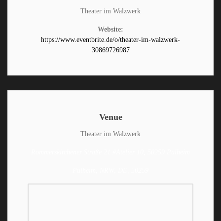
Theater im Walzwerk
Website:
https://www.eventbrite.de/o/theater-im-walzwerk-
30869726987
Venue
Theater im Walzwerk
Rommerskirchener Straße 21 #Atelier 10, 50259 Pulheim
Pulheim, NRW, DE, 50259