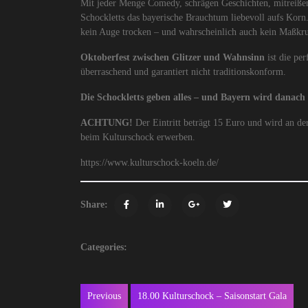
Mit jeder Menge Comedy, schrägen Geschichten, mitreißen
Schockletts das bayerische Brauchtum liebevoll aufs Korn
kein Auge trocken – und wahrscheinlich auch kein Maßkru
Oktoberfest zwischen Glitzer und Wahnsinn
ist die pe
überraschend und garantiert nicht traditionskonform.
Die Schockletts geben alles – und Bayern wird danach n
ACHTUNG!
Der Eintritt beträgt 15 Euro und wird an de
beim Kulturschock erwerben.
https://www.kulturschock-koeln.de/
Share:
Categories:
Beitragsnavigation
Previous
18.00 Kulturschock – Saisonstart Gala
Previous