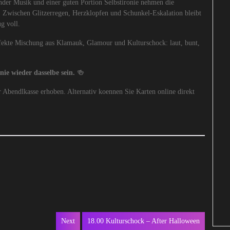
der Musik und einer guten Portion Selbstironie nehmen die
. Zwischen Glitzerregen, Herzklopfen und Schunkel-Eskalation bleibt
g voll.
rfekte Mischung aus Klamauk, Glamour und Kulturschock: laut, bunt,
ie wieder dasselbe sein.
🍻
r Abendlkasse erhoben. Alternativ koennen Sie Karten online direkt
Next
18.00 Kulturschock – After Halloween
Next