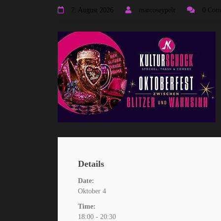
7. August 2026
marcoseypelt
0 Com
Details
Date:
Oktober 4
Time:
18:00 - 20:30