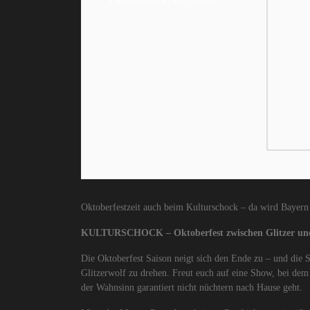
Pulheim, NRW, DE, 50259
Oktoberfestzeit auch beim Kulturschock – da wird Bayer
KULTURSCHOCK – Oktoberfest zwischen Glitzer un
Die Oktoberfest Saison neigt sich den Ende zu – und die S
Glitzerwolf zu drehen. Freut euch auf eine Show, bei dem
der Wahnsinn garantiert nicht nüchtern nach Hause geht.