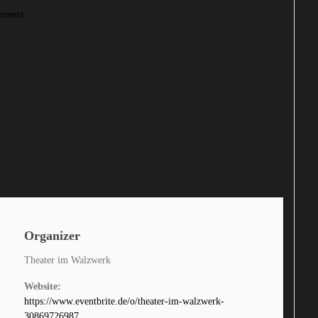
ments
Organizer
Theater im Walzwerk
Website:
https://www.eventbrite.de/o/theater-im-walzwerk-
30869726987