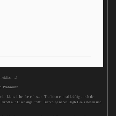
n neidisch…!
d Wahnsinn
chockletts haben beschlossen, Tradition einmal kräftig durch den
 Dirndl auf Diskokugel trifft, Bierkrüge neben High Heels stehen und