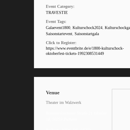
Event Category:
TRAVESTIE
Event Tags:
Galaevent1800
,
Kulturschock2024
,
Kulturschockga
Saisonstartevent
,
Saisonstartgala
Click to Register:
https://www.eventbrite.de/e/1800-kulturschock-
oktoberfest-tickets-1992308531449
Venue
Theater im Walzwerk
Rommerskirchener Straße 21 #Atelier
10, 50259 Pulheim