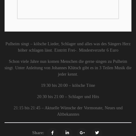
Pulheim singt – kölsche Lieder, Schlager und alles was des Sängers Herz
höher schlagen lässt. Eintritt Frei-. Mindestverzehr 6 Euro
Schon viele Jahre nun komen Menschen die gerne singen zu Pulheim
singt. Unter Anleitung von Johannes Klütsch gibt es in 3 Teilen Musik die
jeder kennt.
19:30 bis 20:00 – kölsche Töne
20:30 bis 21:00 – Schlager und Hits
21:15 bis 21:45 – Aktuelle Wünsche der Vormonate, Neues und
Altbekanntes
Share: