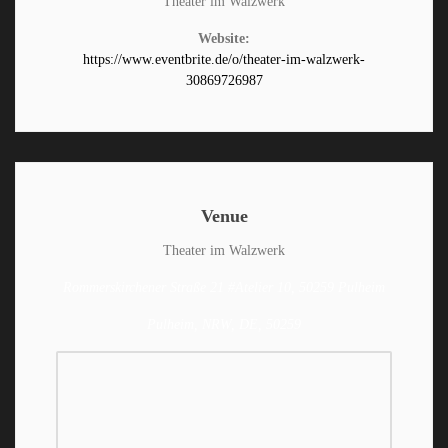
Theater im Walzwerk
Website:
https://www.eventbrite.de/o/theater-im-walzwerk-
30869726987
Venue
Theater im Walzwerk
Rommerskirchener Straße 21 #Atelier 10, 50259 Pulheim
Pulheim, NRW, DE, 50259