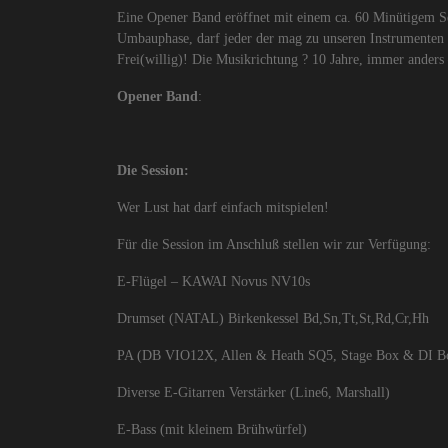
Eine Opener Band eröffnet mit einem ca. 60 Minütigem Se
Umbauphase, darf jeder der mag zu unseren Instrumenten gr
Frei(willig)! Die Musikrichtung ? 10 Jahre, immer anders
Opener Band
:
Die Session:
Wer Lust hat darf einfach mitspielen!
Für die Session im Anschluß stellen wir zur Verfügung:
E-Flügel – KAWAI Novus NV10s
Drumset (NATAL) Birkenkessel Bd,Sn,Tt,St,Rd,Cr,Hh
PA (DB VIO12X, Allen & Heath SQ5, Stage Box & DI Bo
Diverse E-Gitarren Verstärker (Line6, Marshall)
E-Bass (mit kleinem Brühwürfel)