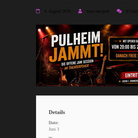
6. August 2026
marcoseypelt
0 Com
Details
Date:
Juni 3