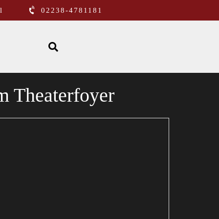
l
02238-4781181
m Theaterfoyer