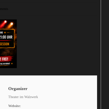
ments
Organizer
Theater im Walzwerk
Website: