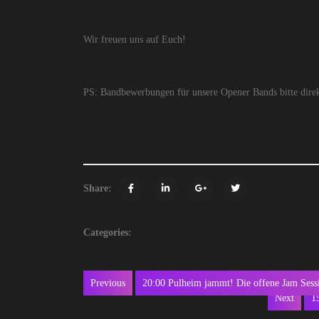
Wir freuen uns auf Euch!
PS: Bandbewerbungen für unsere Opener Bands bitte dire
Share:
Categories:
Beitragsnavigation
Previous
20:00 Pulheim jammt! Die offene Jam Sess
Previous
Next
1
post:
N