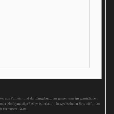
usiker aus Pulheim und der Umgebung um gemeinsam im gemütlichen
oder Hobbymusiker? Alles ist erlaubt! In wechselnden Sets trifft man
h für unsere Gäste.