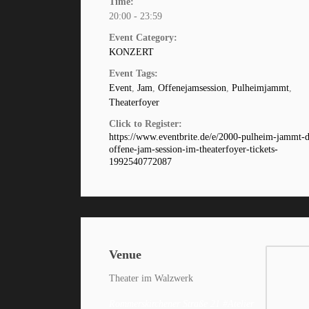
Time:
20:00 - 23:59
Event Category:
KONZERT
Event Tags:
Event
,
Jam
,
Offenejamsession
,
Pulheimjammt
,
Theaterfoyer
Click to Register:
https://www.eventbrite.de/e/2000-pulheim-jammt-d
offene-jam-session-im-theaterfoyer-tickets-
1992540772087
Venue
Theater im Walzwerk
Rommerskirchener Straße 21 #Atelier