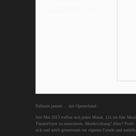
10, 50259 Pulheim
Pulheim, NRW, DE, 50259
Pulheim jammt … mit Openerband :
Seit Mai 2013 treffen sich jeden Monat, 12x im Jahr M
Theaterfoyer zu musizieren. Musikrichtung? Alter? Profi- 
sich und spielt gemeinsam zur eigenen Freude und natürlic