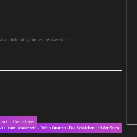
kt an mich: info@theaterimwalzwerk.de
ion im Theaterfoyer
5:00 Familienkonzert – Rubin Quartett -Das Schäfchen und der Stern
ext