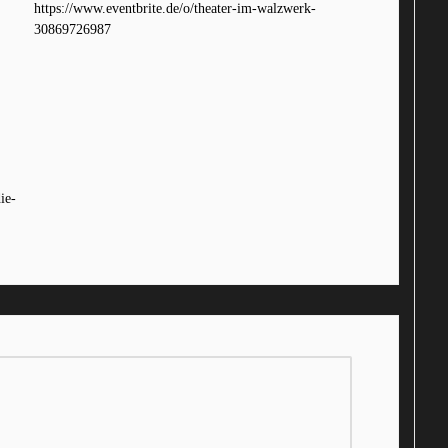
https://www.eventbrite.de/o/theater-im-walzwerk-
30869726987
ie-