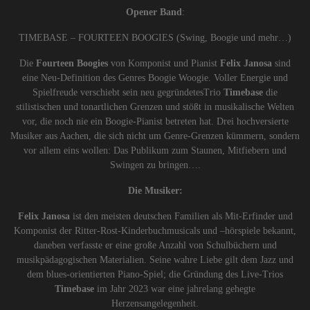
Opener Band
:
TIMEBASE – FOURTEEN BOOGIES (Swing, Boogie und mehr…)
Die
Fourteen Boogies
von Komponist und Pianist
Felix Janosa
sind
eine Neu-Definition des Genres Boogie Woogie. Voller Energie und
Spielfreude verschiebt sein neu gegründetesTrio
Timebase
die
stilistischen und tonartlichen Grenzen und stößt in musikalische Welten
vor, die noch nie ein Boogie-Pianist betreten hat. Drei hochversierte
Musiker aus Aachen, die sich nicht um Genre-Grenzen kümmern, sondern
vor allem eins wollen: Das Publikum zum Staunen, Mitfiebern und
Swingen zu bringen….
Die Musiker:
Felix Janosa
ist den meisten deutschen Familien als Mit-Erfinder und
Komponist der Ritter-Rost-Kinderbuchmusicals und –hörspiele bekannt,
daneben verfasste er eine große Anzahl von Schulbüchern und
musikpädagogischen Materialien. Seine wahre Liebe gilt dem Jazz und
dem blues-orientierten Piano-Spiel; die Gründung des Live-Trios
Timebase
im Jahr 2023 war eine jahrelang gehegte
Herzensangelegenheit.