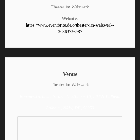
Theater im Walzwerk
Website:
https://www.eventbrite.de/o/theater-im-walzwerk-
30869726987
Venue
Theater im Walzwerk
Rommerskirchener Straße 21 #Atelier 10, 50259 Pulheim
Pulheim, NRW, DE, 50259