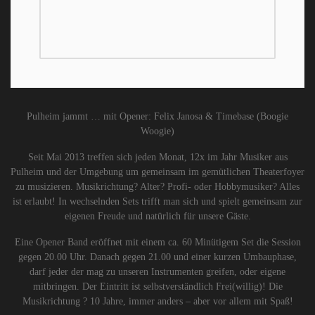
Pulheim jammt … mit Opener: Felix Janosa & Timebase (Boogie
Woogie)
Seit Mai 2013 treffen sich jeden Monat, 12x im Jahr Musiker aus
Pulheim und der Umgebung um gemeinsam im gemütlichen Theaterfoyer
zu musizieren. Musikrichtung? Alter? Profi- oder Hobbymusiker? Alles
ist erlaubt! In wechselnden Sets trifft man sich und spielt gemeinsam zur
eigenen Freude und natürlich für unsere Gäste.
Eine Opener Band eröffnet mit einem ca. 60 Minütigem Set die Session
gegen 20.00 Uhr. Danach gegen 21.00 und einer kurzen Umbauphase,
darf jeder der mag zu unseren Instrumenten greifen, oder eigene
mitbringen. Der Eintritt ist selbstverständlich Frei(willig)! Die
Musikrichtung ? 10 Jahre, immer anders – aber vor allem mit Spaß!