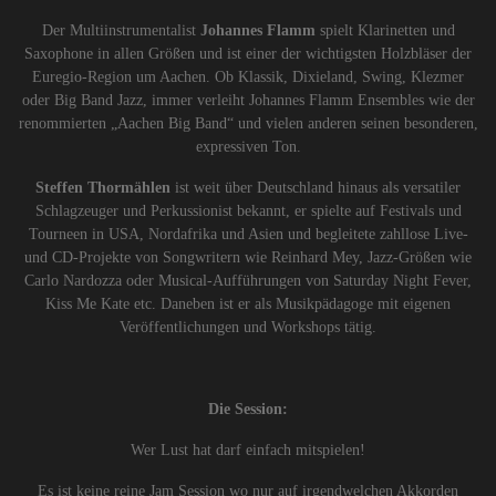
Der Multiinstrumentalist
Johannes Flamm
spielt Klarinetten und
Saxophone in allen Größen und ist einer der wichtigsten Holzbläser der
Euregio-Region um Aachen. Ob Klassik, Dixieland, Swing, Klezmer
oder Big Band Jazz, immer verleiht Johannes Flamm Ensembles wie der
renommierten „Aachen Big Band“ und vielen anderen seinen besonderen,
expressiven Ton.
Steffen Thormählen
ist weit über Deutschland hinaus als versatiler
Schlagzeuger und Perkussionist bekannt, er spielte auf Festivals und
Tourneen in USA, Nordafrika und Asien und begleitete zahllose Live-
und CD-Projekte von Songwritern wie Reinhard Mey, Jazz-Größen wie
Carlo Nardozza oder Musical-Aufführungen von Saturday Night Fever,
Kiss Me Kate etc. Daneben ist er als Musikpädagoge mit eigenen
Veröffentlichungen und Workshops tätig.
Die Session:
Wer Lust hat darf einfach mitspielen!
Es ist keine reine Jam Session wo nur auf irgendwelchen Akkorden