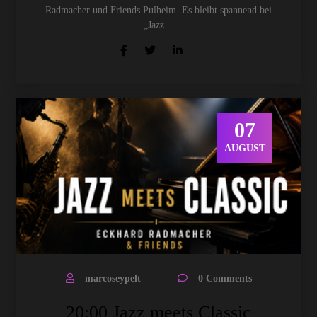
Radmacher und Friends Pulheim. Es bleibt spannend bei
„Jazz…
07
AUGUST
marcoseypelt
0 Comments
20:00 Jazz meets Classic