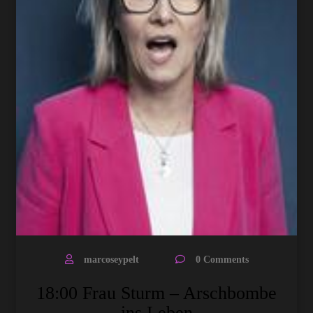
marcoseypelt
0 Comments
18:00 Frau Sturm – Arschbombe
ins Leben