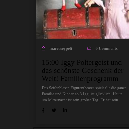
marcoseypelt
0 Comments
15:00 Iggy Poltergeist und
das schönste Geschenk der
Welt! Familienprogramm
Das Seifenblasen Figurentheater spielt für die ganze
Familie und Kinder ab 3 Iggi ist glücklich. Heute
um Mitternacht ist sein großer Tag. Er hat sein…