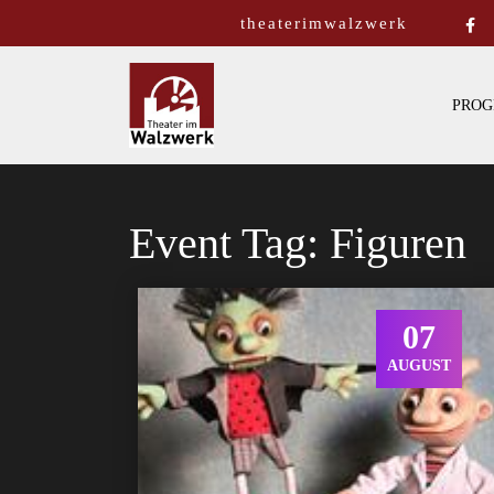
theaterimwalzwerk
PROG
Event Tag:
Figuren
07
AUGUST