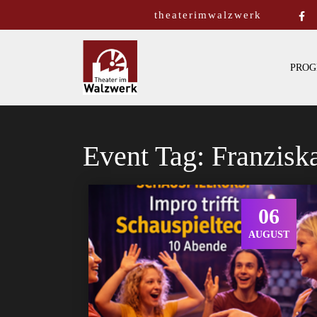
theaterimwalzwerk
PROG
Event Tag:
Franzisk
06
AUGUST