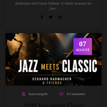
Radmacher und Friends Pulheim. Es bleibt spannend bei
„Jazz…
07
AUGUST
marcoseypelt
0 Comments
20:00 Jazz meets Classic