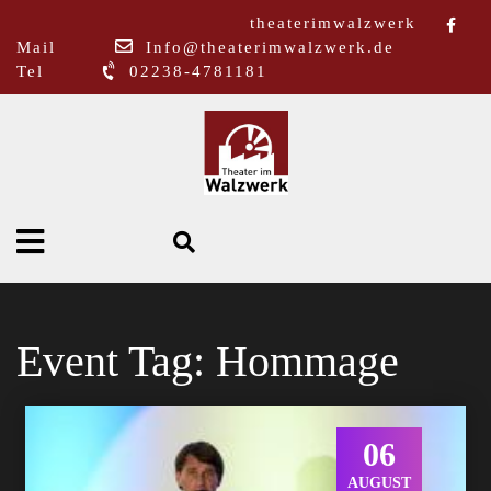
theaterimwalzwerk
Mail
Info@theaterimwalzwerk.de
Tel
02238-4781181
Event Tag:
Hommage
06
AUGUST