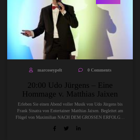
marcoseypelt
0 Comments
20:00 Udo Jürgens – Eine
Hommage v. Matthias Jaixen
Erleben Sie einen Abend voller Musik von Udo Jürgens bis
Frank Sinatra von Entertainer Matthias Jaixen. Begleitet am
Flügel von Maximilian NACH DEM GROSSEN ERFOLG…