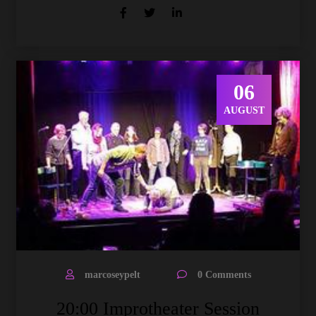
06
AUGUST
marcoseypelt
0 Comments
20:00 Improtheater Session