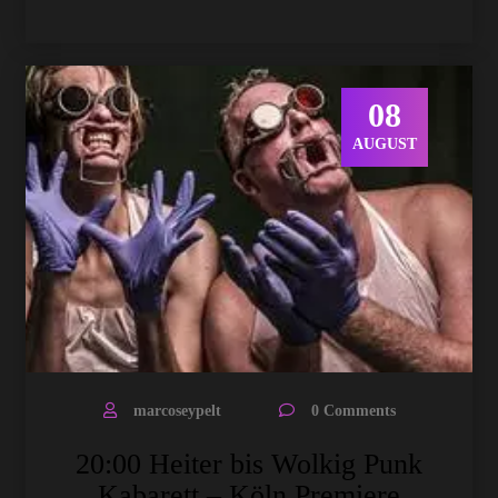
08
AUGUST
marcoseypelt
0 Comments
20:00 Heiter bis Wolkig Punk
Kabarett – Köln Premiere