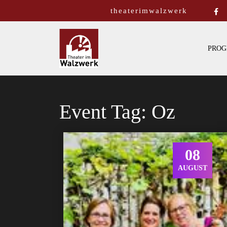
theaterimwalzwerk
PROG
Event Tag:
Oz
08
AUGUST