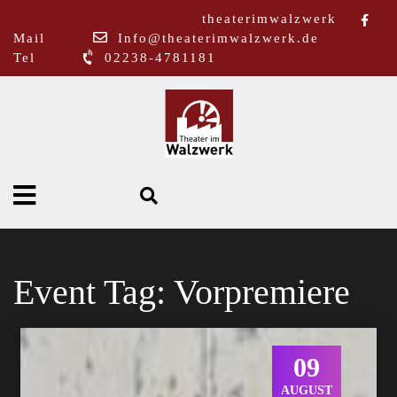
theaterimwalzwerk
Mail
Info@theaterimwalzwerk.de
Tel
02238-4781181
Event Tag:
Vorpremiere
09
AUGUST