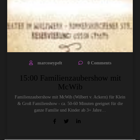
marcoseypelt
0 Comments
15:00 Familienzaubershow mit
McWib
Familienzaubershow mit McWib (Wilbert v. Ackern) für Klein
& Groß Familienshow - ca. 50-60 Minuten geeignet für die
ganze Familie und Kinder ab 3+ Jahre…