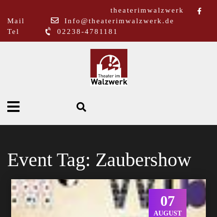
theaterimwalzwerk
Mail
Info@theaterimwalzwerk.de
Tel
02238-4781181
Event Tag:
Zaubershow
07
AUGUST