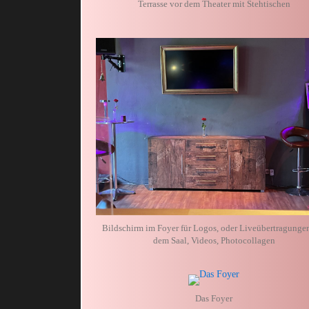
Terrasse vor dem Theater mit Stehtischen
Bildschirm im Foyer für Logos, oder Liveübertragunge
dem Saal, Videos, Photocollagen
Das Foyer