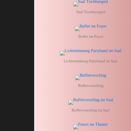
Saal Tischbeispiel
Buffet im Foyer
Lichtstimmung Partyband im Saal
Buffetvorschlag
Buffetvorschlag im Saal