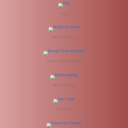
Saal
Buffet im Foyer
Private Feier im Foyer
Buffvorschlag
Das Foyer