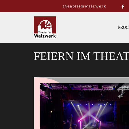
theaterimwalzwerk
PROG
FEIERN IM THEA