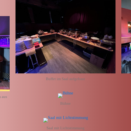
Buffet im Saal aufgebaut
n aus
Bühne
Saal mit Lichtstimmung