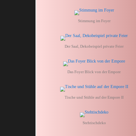
Stimmung im Foyer
Der Saal, Dekobeispiel private Feier
Das Foyer Blick von der Empore
Tische und Stühle auf der Empore II
Stehtischdeko