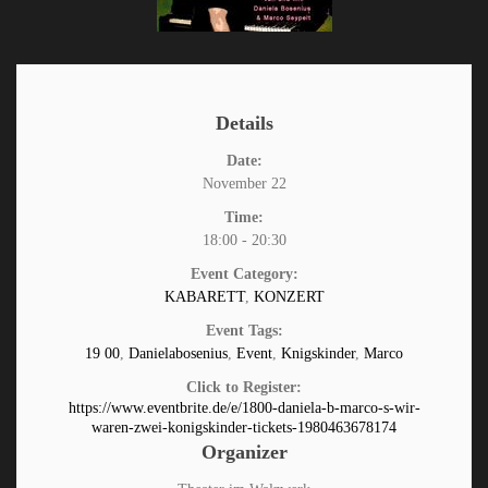
Details
Date:
November 22
Time:
18:00 - 20:30
Event Category:
KABARETT
,
KONZERT
Event Tags:
19 00
,
Danielabosenius
,
Event
,
Knigskinder
,
Marco
Click to Register:
https://www.eventbrite.de/e/1800-daniela-b-marco-s-wir-
waren-zwei-konigskinder-tickets-1980463678174
Organizer