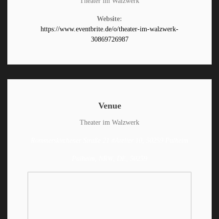
Theater im Walzwerk
Website:
https://www.eventbrite.de/o/theater-im-walzwerk-
30869726987
Venue
Theater im Walzwerk
Rommerskirchener Straße 21 #Atelier 10, 50259 Pulheim
Pulheim, NRW, DE, 50259