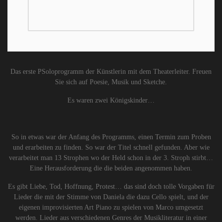
Das erste PSoloprogramm der Künstlerin mit dem Theaterleiter. Freuen
Sie sich auf Poesie, Musik und Sketche.
Es waren zwei Königskinder…
So in etwas war der Anfang des Programms, einen Termin zum Proben
und erarbeiten zu finden. So war der Titel schnell gefunden. Aber wie
verarbeitet man 13 Strophen wo der Held schon in der 3. Stroph stirbt…
Eine Herausforderung die die beiden angenommen haben.
Es gibt Liebe, Tod, Hoffnung, Protest… das sind doch tolle Vorgaben für
Lieder die mit der Stimme von Daniela die dazu Cello spielt, und der
eigenen improvisierten Art Piano zu spielen von Marco umgesetzt
werden. Lieder aus verschiedenen Genres der Musikliteratur in einer