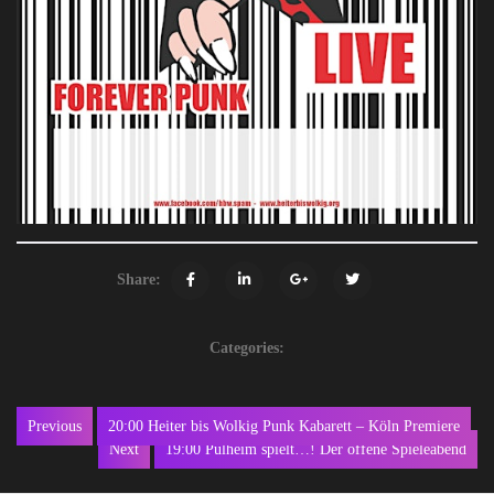
Share:
Categories:
Beitragsnavigation
Previous
20:00 Heiter bis Wolkig Punk Kabarett – Köln Premiere
Previous
Next
19:00 Pulheim spielt…! Der offene Spieleabend
post:
Next
post: