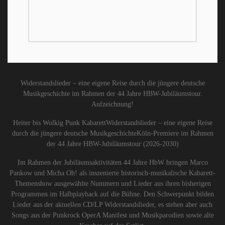
Widerstandslieder – eine eigene Reise durch die jüngere deutsche
Musikgeschichte im Rahmen der 44 Jahre HBW-Jubiläumstour.
Aufzeichnung!
Heiter bis Wolkig Punk KabarettWiderstandslieder – eine eigene Reise
durch die jüngere deutsche MusikgeschichteKöln-Premiere im Rahmen
der 44 Jahre HBW-Jubiläumstour (2026-2030)
Im Rahmen der Jubiläumsaktivitäten 44 Jahre HbW bringen Marco
Pankow und Micha Oh! als inszenierte historisch-musikalische Kabarett-
Themenshow ausgewählte Nummern und Lieder aus ihren bisherigen
Programmen im Halbplayback auf die Bühne. Den Schwerpunkt bilden
Lieder aus der aktuellen CD/LP Widerstandslieder, es stehen aber auch
Songs aus der Punkrock OperA Manifest und Musikparodien sowie alte