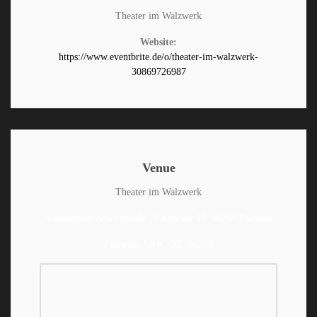
Theater im Walzwerk
Website:
https://www.eventbrite.de/o/theater-im-walzwerk-
30869726987
Venue
Theater im Walzwerk
Rommerskirchener Straße 21 #Atelier 10, 50259 Pulheim
Pulheim, NRW, DE, 50259