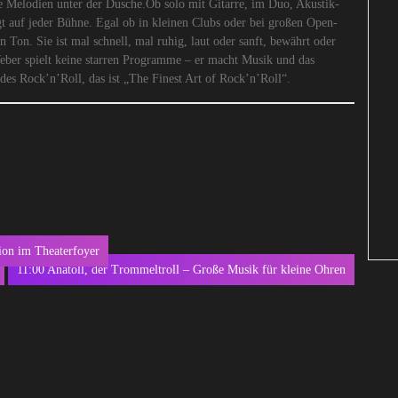
 Melodien unter der Dusche.Ob solo mit Gitarre, im Duo, Akustik-
t auf jeder Bühne. Egal ob in kleinen Clubs oder bei großen Open-
n Ton. Sie ist mal schnell, mal ruhig, laut oder sanft, bewährt oder
Weber spielt keine starren Programme – er macht Musik und das
des Rock’n’Roll, das ist „The Finest Art of Rock’n’Roll“.
ion im Theaterfoyer
11:00 Anatoll, der Trommeltroll – Große Musik für kleine Ohren
Next
post: