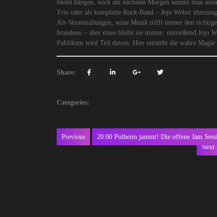
bleibt hängen, noch am nächsten Morgen summt man seine
Trio oder als komplette Rock-Band – Jojo Weber überzeug
Air-Veranstaltungen, seine Musik trifft immer den richtige
brandneu – aber eines bleibt sie immer: mitreißend.Jojo 
Publikum wird Teil davon. Hier entsteht die wahre Magie 
Share:
Categories:
Beitragsnavigation
Previous
20:00 Pulheim jammt! Die offene Jam Sess
Previous
Next
post: