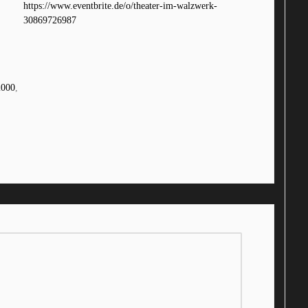
https://www.eventbrite.de/o/theater-im-walzwerk-
30869726987
2000
,