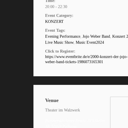
Time:
20:00 - 22:30
Event Category:
KONZERT
Event Tags:
Evening Performance
,
Jojo Weber Band
,
Konzert 
Live Music Show
,
Music Event2024
Click to Register:
https://www.eventbrite.de/e/2000-konzert-der-jojo-
weber-band-tickets-1986073165301
Venue
Theater im Walzwerk
Rommerskirchener Straße 21 #Atelier
10, 50259 Pulheim