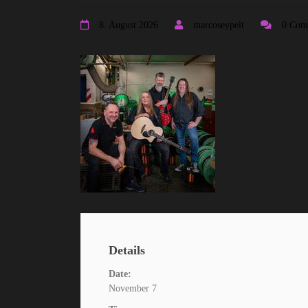
8. August 2026
marcoseypelt
0 Com
Details
Date:
November 7