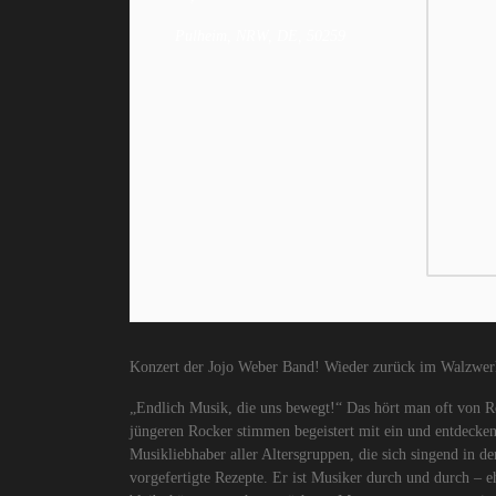
Pulheim, NRW, DE, 50259
Konzert der Jojo Weber Band! Wieder zurück im Walzwer
„Endlich Musik, die uns bewegt!“ Das hört man oft von R
jüngeren Rocker stimmen begeistert mit ein und entdecke
Musikliebhaber aller Altersgruppen, die sich singend in d
vorgefertigte Rezepte. Er ist Musiker durch und durch – e