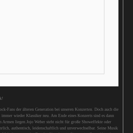
k!
ock-Fans der älteren Generation bei unseren Konzerten. Doch auch die
n immer wieder Klassiker neu. Am Ende eines Konzerts sind es dann
en Armen liegen.Jojo Weber steht nicht für große Showeffekte oder
hrlich, authentisch, leidenschaftlich und unverwechselbar. Seine Musik