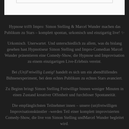
Hypnose trifft Impro: Simon Stelling & Marcel Wunder machen das
Publikum zu Stars – komplett spontan, urkomisch und einzigartig live! ✨
Urkomisch. Unerwartet. Und unterschiedlich zu allem, was du bislang
gesehen hast.Hypnotiseur Simon Stelling und Impro-Comedian Marcel
Wunder präsentieren eine Comedy-Show, die Hypnose und Improvisation
zu einem einzigartigen Live-Erlebnis vereint.
Bei
(
Un
)Freiwillig Lusti
g!
handelt es sich um ein abendfüllendes
Bühnenexperiment, bei dem echtes Publikum zu echten Stars avanciert.
Zu Beginn bringt Simon Stelling Freiwillige binnen weniger Minuten in
einen Zustand kreativer Offenheit und furchtloser Spontaneität.
Die empfänglichsten Teilnehmer:innen – unsere (un)freiwilligen
Improvisationskünstler –werden Teil einer komplett improvisierten
Comedy-Show, die live von Simon Stelling undMarcel Wunder begleitet
wird.