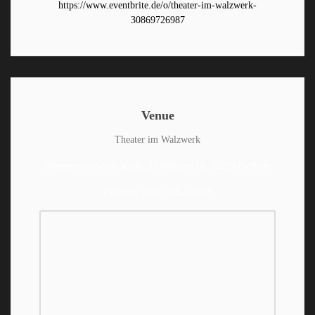
https://www.eventbrite.de/o/theater-im-walzwerk-
30869726987
Venue
Theater im Walzwerk
Rommerskirchener Straße 21 #Atelier 10, 50259 Pulheim
Pulheim, NRW, DE, 50259