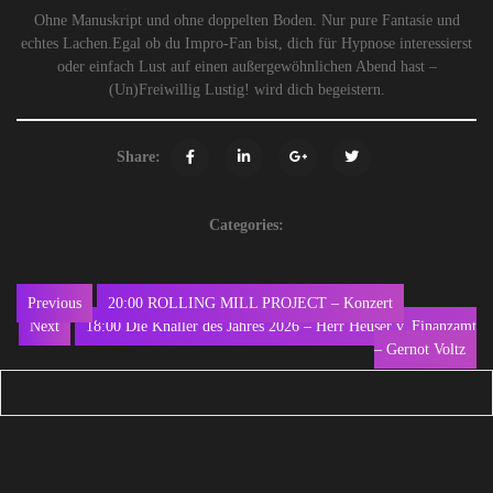
Ohne Manuskript und ohne doppelten Boden. Nur pure Fantasie und
echtes Lachen.Egal ob du Impro-Fan bist, dich für Hypnose interessierst
oder einfach Lust auf einen außergewöhnlichen Abend hast –
(Un)Freiwillig Lustig! wird dich begeistern.
Share:
Categories:
Beitragsnavigation
Previous
20:00 ROLLING MILL PROJECT – Konzert
Previous
Next
18:00 Die Knaller des Jahres 2026 – Herr Heuser v. Finanzamt
Next
post:
– Gernot Voltz
post: