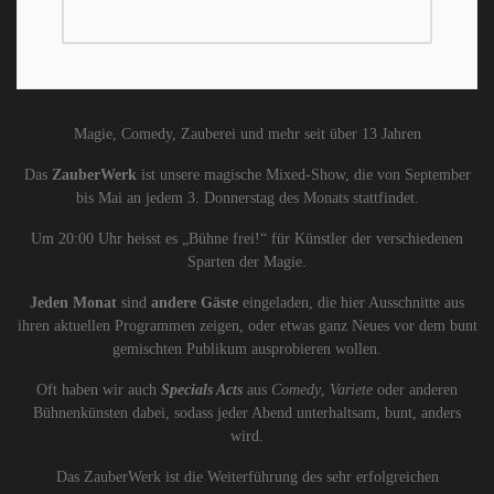
Magie, Comedy, Zauberei und mehr seit über 13 Jahren
Das
ZauberWerk
ist unsere magische Mixed-Show, die von September
bis Mai an jedem 3. Donnerstag des Monats stattfindet.
Um 20:00 Uhr heisst es „Bühne frei!“ für Künstler der verschiedenen
Sparten der Magie.
Jeden Monat
sind
andere Gäste
eingeladen, die hier Ausschnitte aus
ihren aktuellen Programmen zeigen, oder etwas ganz Neues vor dem bunt
gemischten Publikum ausprobieren wollen.
Oft haben wir auch
Specials Acts
aus
Comedy
,
Variete
oder anderen
Bühnenkünsten dabei, sodass jeder Abend unterhaltsam, bunt, anders
wird.
Das ZauberWerk ist die Weiterführung des sehr erfolgreichen