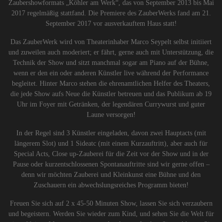
Zaubershowformats „Köhler am Werk“, das von September 2013 bis Mai
2017 regelmäßig stattfand. Die Premiere des ZauberWerks fand am 21.
September 2017 vor ausverkauftem Haus statt!
Das ZauberWerk wird von Theaterinhaber Marco Seypelt selbst initiiert
und zuweilen auch moderiert; er fährt, gerne auch mit Unterstützung, die
Technik der Show und sitzt manchmal sogar am Piano auf der Bühne,
wenn er den ein oder anderen Künstler live während der Performance
begleitet. Hinter Marco stehen die ehrenamtlichen Helfer des Theaters,
die jede Show aufs Neue die Künstler betreuen und das Publikum ab 19
Uhr im Foyer mit Getränken, der legendären Currywurst und guter
Laune versorgen!
In der Regel sind 3 Künstler eingeladen, davon zwei Hauptacts (mit
längerem Slot) und 1 Sideatc (mit einem Kurzauftritt), aber auch für
Special Acts, Close up-Zauberei für die Zeit vor der Show und in der
Pause oder kurzentschlossenen Spontanauftritte sind wir gerne offen –
denn wir möchten Zauberei und Kleinkunst eine Bühne und den
Zuschauern ein abwechslungsreiches Programm bieten!
Freuen Sie sich auf 2 x 45-50 Minuten Show, lassen Sie sich verzaubern
und begeistern. Werden Sie wieder zum Kind, und sehen Sie die Welt für