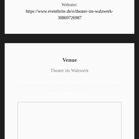
Website:
https://www.eventbrite.de/o/theater-im-walzwerk-
30869726987
Venue
Theater im Walzwerk
Rommerskirchener Straße 21 #Atelier 10, 50259 Pulheim
Pulheim, NRW, DE, 50259