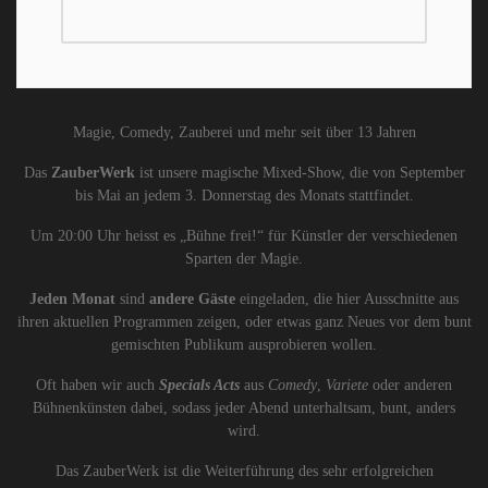
Magie, Comedy, Zauberei und mehr seit über 13 Jahren
Das
ZauberWerk
ist unsere magische Mixed-Show, die von September
bis Mai an jedem 3. Donnerstag des Monats stattfindet.
Um 20:00 Uhr heisst es „Bühne frei!“ für Künstler der verschiedenen
Sparten der Magie.
Jeden Monat
sind
andere Gäste
eingeladen, die hier Ausschnitte aus
ihren aktuellen Programmen zeigen, oder etwas ganz Neues vor dem bunt
gemischten Publikum ausprobieren wollen.
Oft haben wir auch
Specials Acts
aus
Comedy
,
Variete
oder anderen
Bühnenkünsten dabei, sodass jeder Abend unterhaltsam, bunt, anders
wird.
Das ZauberWerk ist die Weiterführung des sehr erfolgreichen