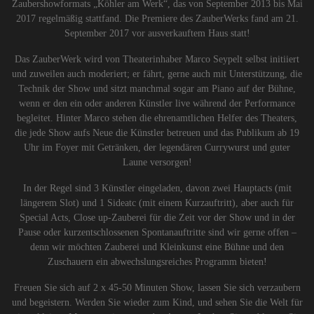
Zaubershowformats „Köhler am Werk“, das von September 2013 bis Mai
2017 regelmäßig stattfand. Die Premiere des ZauberWerks fand am 21.
September 2017 vor ausverkauftem Haus statt!
Das ZauberWerk wird von Theaterinhaber Marco Seypelt selbst initiiert
und zuweilen auch moderiert; er fährt, gerne auch mit Unterstützung, die
Technik der Show und sitzt manchmal sogar am Piano auf der Bühne,
wenn er den ein oder anderen Künstler live während der Performance
begleitet. Hinter Marco stehen die ehrenamtlichen Helfer des Theaters,
die jede Show aufs Neue die Künstler betreuen und das Publikum ab 19
Uhr im Foyer mit Getränken, der legendären Currywurst und guter
Laune versorgen!
In der Regel sind 3 Künstler eingeladen, davon zwei Hauptacts (mit
längerem Slot) und 1 Sideatc (mit einem Kurzauftritt), aber auch für
Special Acts, Close up-Zauberei für die Zeit vor der Show und in der
Pause oder kurzentschlossenen Spontanauftritte sind wir gerne offen –
denn wir möchten Zauberei und Kleinkunst eine Bühne und den
Zuschauern ein abwechslungsreiches Programm bieten!
Freuen Sie sich auf 2 x 45-50 Minuten Show, lassen Sie sich verzaubern
und begeistern. Werden Sie wieder zum Kind, und sehen Sie die Welt für