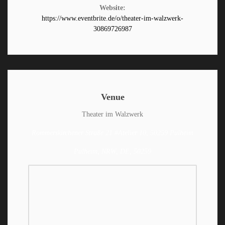
Website:
https://www.eventbrite.de/o/theater-im-walzwerk-
30869726987
Venue
Theater im Walzwerk
Rommerskirchener Straße 21 #Atelier 10, 50259 Pulheim
Pulheim, NRW, DE, 50259