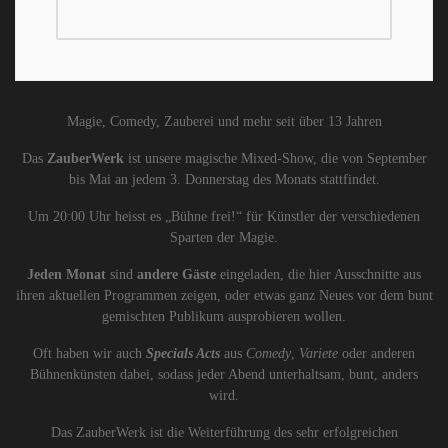
Magie, Comedy, Zauberei und mehr seit über 13 Jahren
Das
ZauberWerk
ist unsere magische Mixed-Show, die von September
bis Mai an jedem 3. Donnerstag des Monats stattfindet.
Um 20:00 Uhr heisst es „Bühne frei!“ für Künstler der verschiedenen
Sparten der Magie.
Jeden Monat
sind
andere Gäste
eingeladen, die hier Ausschnitte aus
ihren aktuellen Programmen zeigen, oder etwas ganz Neues vor dem bunt
gemischten Publikum ausprobieren wollen.
Oft haben wir auch
Specials Acts
aus
Comedy
,
Variete
oder anderen
Bühnenkünsten dabei, sodass jeder Abend unterhaltsam, bunt, anders
wird.
Das ZauberWerk ist die Weiterführung des sehr erfolgreichen