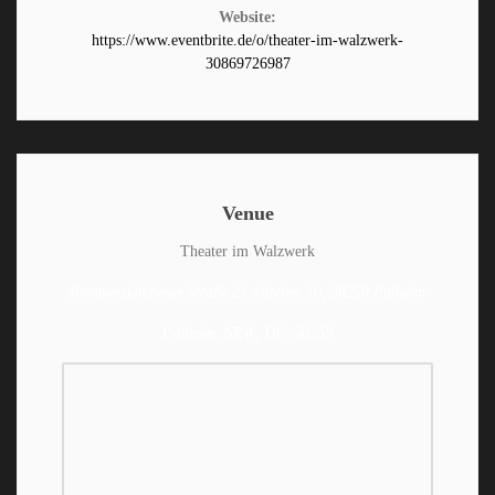
Website:
https://www.eventbrite.de/o/theater-im-walzwerk-
30869726987
Venue
Theater im Walzwerk
Rommerskirchener Straße 21 #Atelier 10, 50259 Pulheim
Pulheim, NRW, DE, 50259