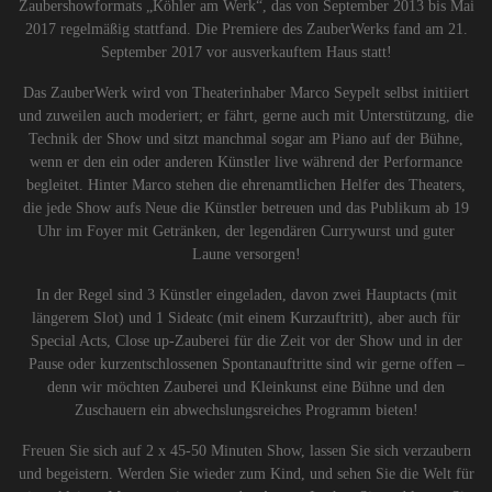
Zaubershowformats „Köhler am Werk“, das von September 2013 bis Mai
2017 regelmäßig stattfand. Die Premiere des ZauberWerks fand am 21.
September 2017 vor ausverkauftem Haus statt!
Das ZauberWerk wird von Theaterinhaber Marco Seypelt selbst initiiert
und zuweilen auch moderiert; er fährt, gerne auch mit Unterstützung, die
Technik der Show und sitzt manchmal sogar am Piano auf der Bühne,
wenn er den ein oder anderen Künstler live während der Performance
begleitet. Hinter Marco stehen die ehrenamtlichen Helfer des Theaters,
die jede Show aufs Neue die Künstler betreuen und das Publikum ab 19
Uhr im Foyer mit Getränken, der legendären Currywurst und guter
Laune versorgen!
In der Regel sind 3 Künstler eingeladen, davon zwei Hauptacts (mit
längerem Slot) und 1 Sideatc (mit einem Kurzauftritt), aber auch für
Special Acts, Close up-Zauberei für die Zeit vor der Show und in der
Pause oder kurzentschlossenen Spontanauftritte sind wir gerne offen –
denn wir möchten Zauberei und Kleinkunst eine Bühne und den
Zuschauern ein abwechslungsreiches Programm bieten!
Freuen Sie sich auf 2 x 45-50 Minuten Show, lassen Sie sich verzaubern
und begeistern. Werden Sie wieder zum Kind, und sehen Sie die Welt für