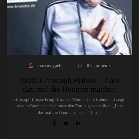
marcoseypelt
0 Comments
20:00 Christoph Brüske – Lass
das mal die Boomer machen
Christoph Brüske bringt frischen Wind auf die Bühne und zeigt,
warum Boomer nicht immer den Ton angeben sollten. „Lass
das mal die Boomer machen“ Ein…