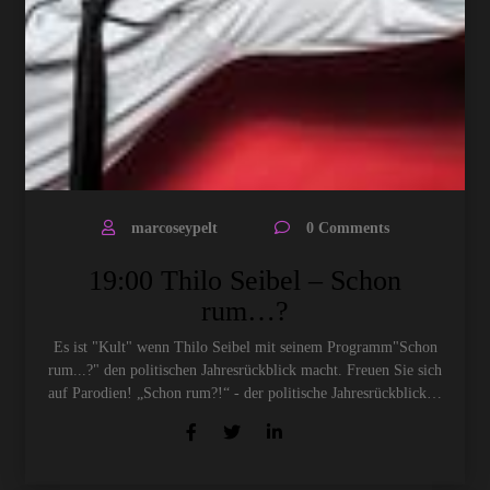
marcoseypelt
0 Comments
19:00 Thilo Seibel – Schon
rum…?
Es ist "Kult" wenn Thilo Seibel mit seinem Programm"Schon
rum...?" den politischen Jahresrückblick macht. Freuen Sie sich
auf Parodien! „Schon rum?!“ - der politische Jahresrückblick…