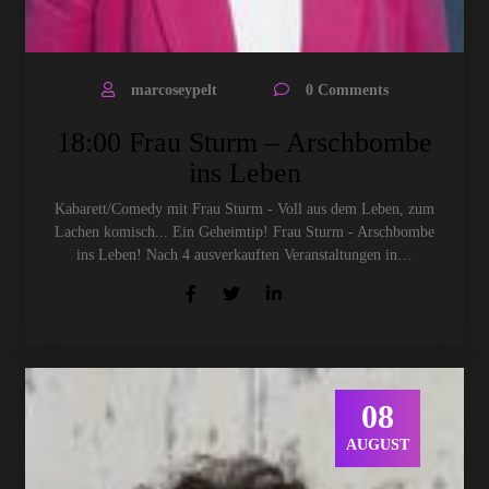
marcoseypelt
0 Comments
18:00 Frau Sturm – Arschbombe
ins Leben
Kabarett/Comedy mit Frau Sturm - Voll aus dem Leben, zum
Lachen komisch... Ein Geheimtip! Frau Sturm - Arschbombe
ins Leben! Nach 4 ausverkauften Veranstaltungen in…
08
AUGUST