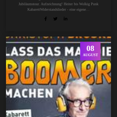
Jubiläumstour. Aufzeichnung! Heiter bis Wolkig Punk
KabarettWiderstandslieder - eine eigene…
08
AUGUST