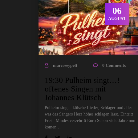
06
AUGUST
marcoseypelt
0 Comments
19:30 Pulheim singt…!
offenes Singen mit
Johannes Klütsch
Pulheim singt - kölsche Lieder, Schlager und alles
was des Sängers Herz höher schlagen lässt. Eintritt
Frei-. Mindestverzehr 6 Euro Schon viele Jahre nun
komen…