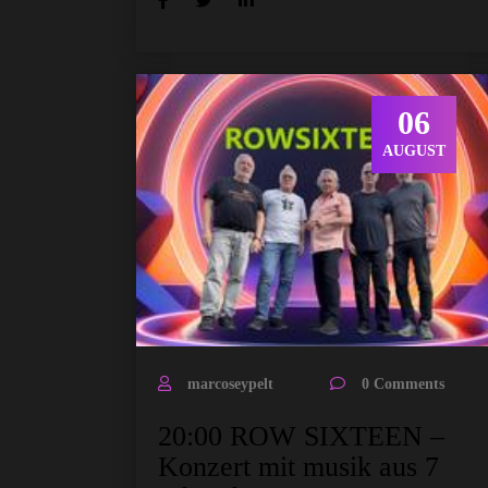
06
AUGUST
marcoseypelt
0 Comments
20:00 ROW SIXTEEN –
Konzert mit musik aus 7