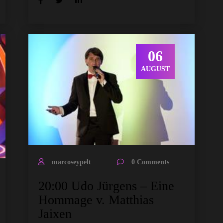
06
AUGUST
marcoseypelt
0 Comments
20:00 Udo Jürgens – Eine
Hommage v. Matthias
Jaixen