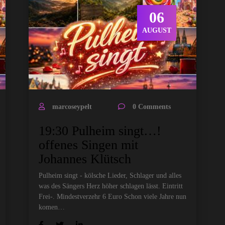
06
AUGUST
marcoseypelt
0 Comments
19:30 Pulheim singt…!
offenes Singen mit
Johannes Klütsch
Pulheim singt - kölsche Lieder, Schlager und alles
was des Sängers Herz höher schlagen lässt. Eintritt
Frei-. Mindestverzehr 6 Euro Schon viele Jahre nun
komen…