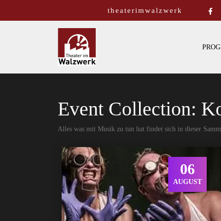
theaterimwalzwerk
PROG
Event Collection:
Ko
Alles was mit Musik zu tun hat findet sich in dieser Sam
06
AUGUST