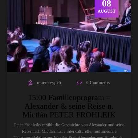
08
AUGUST
marcoseypelt
0 Comments
15:00 Familienprogram –
Alexander & seine Reise n.
Mictlán PETER FROHLEIK
Peter Frohleiks erzählt die Geschichte von Alexander und seine
Reise nach Mictlán. Eine interkulturelle, multimediale
Theaterproduktion aus Mexiko-StadtAlexander von Humboldt -