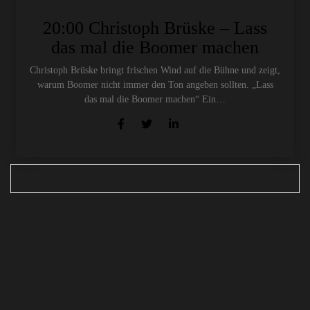
20:00 Christoph Brüske – Lass
das mal die Boomer machen
Christoph Brüske bringt frischen Wind auf die Bühne und zeigt,
warum Boomer nicht immer den Ton angeben sollten. „Lass
das mal die Boomer machen“ Ein…