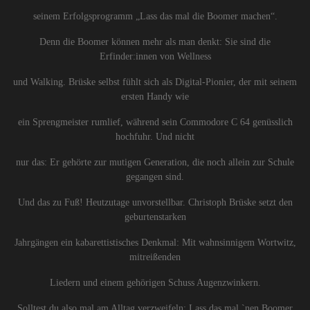
seinem Erfolgsprogramm „Lass das mal die Boomer machen“.
Denn die Boomer können mehr als man denkt: Sie sind die
Erfinder:innen von Wellness
und Walking. Brüske selbst fühlt sich als Digital-Pionier, der mit seinem
ersten Handy wie
ein Sprengmeister rumlief, während sein Commodore C 64 genüsslich
hochfuhr. Und nicht
nur das: Er gehörte zur mutigen Generation, die noch allein zur Schule
gegangen sind.
Und das zu Fuß! Heutzutage unvorstellbar. Christoph Brüske setzt den
geburtenstarken
Jahrgängen ein kabarettistisches Denkmal: Mit wahnsinnigem Wortwitz,
mitreißenden
Liedern und einem gehörigen Schuss Augenzwinkern.
Solltest du also mal am Alltag verzweifeln: Lass das mal `nen Boomer