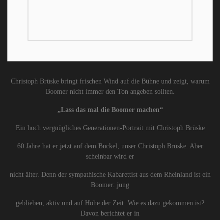
Christoph Brüske bringt frischen Wind auf die Bühne und zeigt, warum
Boomer nicht immer den Ton angeben sollten.
„Lass das mal die Boomer machen“
Ein hoch vergnügliches Generationen-Portrait mit Christoph Brüske
60 Jahre hat er jetzt auf dem Buckel, unser Christoph Brüske. Aber
scheinbar wird er
nicht älter. Denn der sympathische Kabarettist aus dem Rheinland ist ein
Boomer: jung
geblieben, aktiv und auf Höhe der Zeit. Wie es dazu gekommen ist?
Davon berichtet er in