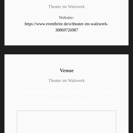
Theater im Walzwerk
Website:
https://www.eventbrite.de/o/theater-im-walzwerk-
30869726987
Venue
Theater im Walzwerk
Rommerskirchener Straße 21 #Atelier 10, 50259 Pulheim
Pulheim, NRW, DE, 50259