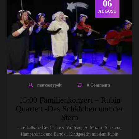
06
AUGUST
marcoseypelt
0 Comments
15:00 Familienkonzert – Rubin
Quartett -Das Schäfchen und der
Stern
musikalische Geschichte v. Wolfgang A. Mozart, Smetana,
Humperdinck und Bartók , Kindgerecht mit dem Rubin