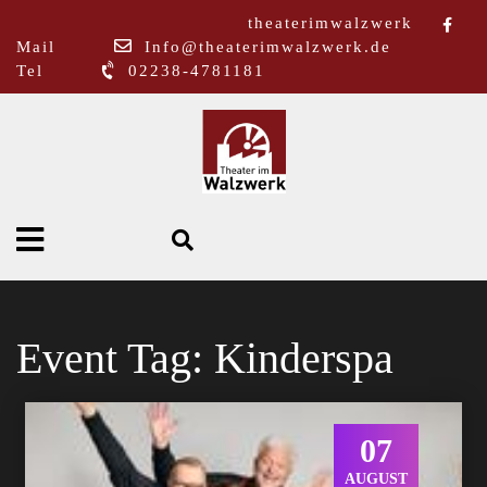
theaterimwalzwerk
Mail
Info@theaterimwalzwerk.de
Tel
02238-4781181
Event Tag:
Kinderspa
07
AUGUST