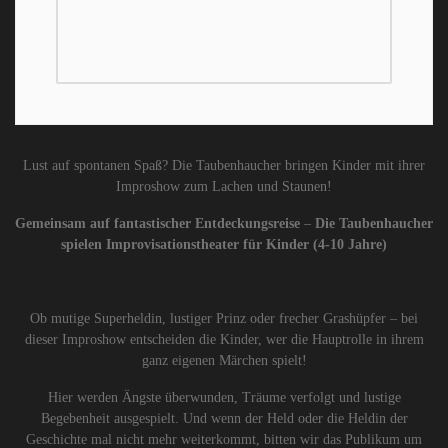
Lust auf spontanen Spaß? Die Taubenhaucher bringen Kinder mit ihrer
Improshow zum Lachen und Staunen!
Gemeinsam auf fantastischer Entdeckungsreise
–
Die Taubenhaucher
spielen Improvisationstheater für Kinder (4-10 Jahre)
Ob mutige Superheldin, lustiger Prinz oder frecher Grashüpfer – bei
dieser Improshow entscheiden die Kinder, wer die Hauptrolle in ihrem
ganz eigenen Märchen spielt!
Hier werden Ängste überwunden, Träume verfolgt und lustige
Begebenheit ausgespielt. Und wenn der Held oder die Heldin der
Geschichte mal nicht mehr weiterkommt, bitten wir das Publikum um