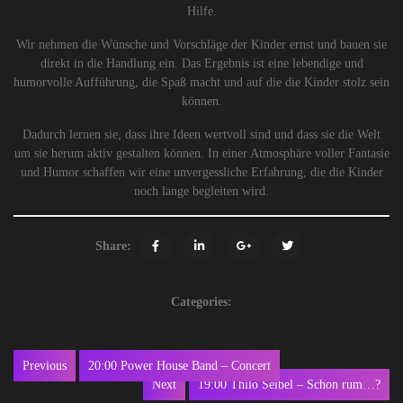
Hilfe.
Wir nehmen die Wünsche und Vorschläge der Kinder ernst und bauen sie
direkt in die Handlung ein. Das Ergebnis ist eine lebendige und
humorvolle Aufführung, die Spaß macht und auf die die Kinder stolz sein
können.
Dadurch lernen sie, dass ihre Ideen wertvoll sind und dass sie die Welt
um sie herum aktiv gestalten können. In einer Atmosphäre voller Fantasie
und Humor schaffen wir eine unvergessliche Erfahrung, die die Kinder
noch lange begleiten wird.
Share:
Categories:
Beitragsnavigation
Previous
20:00 Power House Band – Concert
Previous
Next
19:00 Thilo Seibel – Schon rum…?
post:
Next