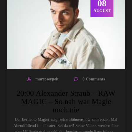
08
AUGUST
marcoseypelt
0 Comments
20:00 Alexander Straub – RAW
MAGIC – So nah war Magie
noch nie
Der berliebte Magier zeigt seine Bühnenshow zum ersten Mal
Abendfüllend im Theater. Sei dabei! Seine Videos werden über
eine Milliarde mal angeklickt, hunderttausende Fans folgen…