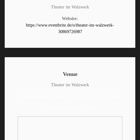
Theater im Walzwerk
Website:
https://www.eventbrite.de/o/theater-im-walzwerk-
30869726987
Venue
Theater im Walzwerk
Rommerskirchener Straße 21 #Atelier 10, 50259 Pulheim
Pulheim, NRW, DE, 50259