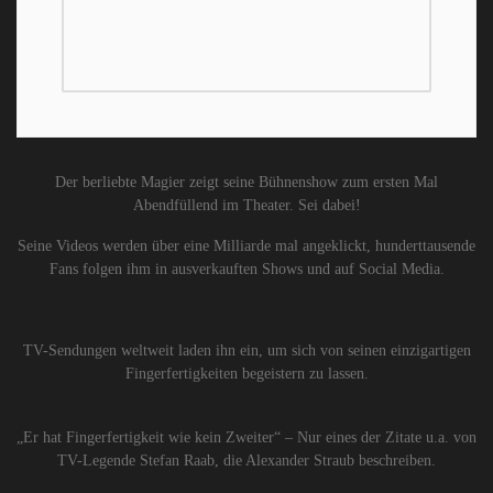
Der berliebte Magier zeigt seine Bühnenshow zum ersten Mal
Abendfüllend im Theater. Sei dabei!
Seine Videos werden über eine Milliarde mal angeklickt, hunderttausende
Fans folgen ihm in ausverkauften Shows und auf Social Media.
TV-Sendungen weltweit laden ihn ein, um sich von seinen einzigartigen
Fingerfertigkeiten begeistern zu lassen.
„Er hat Fingerfertigkeit wie kein Zweiter“ – Nur eines der Zitate u.a. von
TV-Legende Stefan Raab, die Alexander Straub beschreiben.