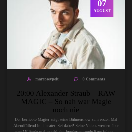
07
AUGUST
marcoseypelt
0 Comments
20:00 Alexander Straub – RAW
MAGIC – So nah war Magie
noch nie
Der berliebte Magier zeigt seine Bühnenshow zum ersten Mal
Abendfüllend im Theater. Sei dabei! Seine Videos werden über
eine Milliarde mal angeklickt, hunderttausende Fans folgen…