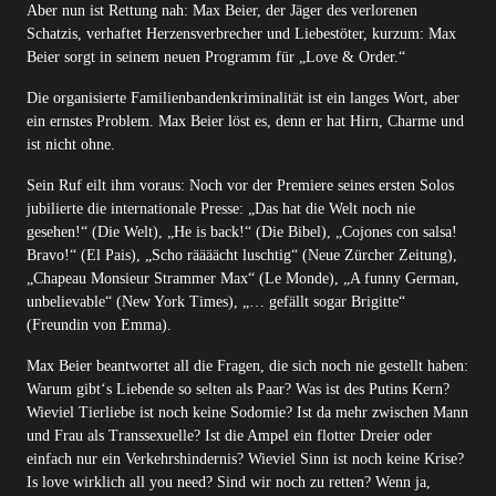
Aber nun ist Rettung nah: Max Beier, der Jäger des verlorenen
Schatzis, verhaftet Herzensverbrecher und Liebestöter, kurzum: Max
Beier sorgt in seinem neuen Programm für „Love & Order.“
Die organisierte Familienbandenkriminalität ist ein langes Wort, aber
ein ernstes Problem. Max Beier löst es, denn er hat Hirn, Charme und
ist nicht ohne.
Sein Ruf eilt ihm voraus: Noch vor der Premiere seines ersten Solos
jubilierte die internationale Presse: „Das hat die Welt noch nie
gesehen!“ (Die Welt), „He is back!“ (Die Bibel), „Cojones con salsa!
Bravo!“ (El Pais), „Scho räääächt luschtig“ (Neue Zürcher Zeitung),
„Chapeau Monsieur Strammer Max“ (Le Monde), „A funny German,
unbelievable“ (New York Times), „… gefällt sogar Brigitte“
(Freundin von Emma).
Max Beier beantwortet all die Fragen, die sich noch nie gestellt haben:
Warum gibt‘s Liebende so selten als Paar? Was ist des Putins Kern?
Wieviel Tierliebe ist noch keine Sodomie? Ist da mehr zwischen Mann
und Frau als Transsexuelle? Ist die Ampel ein flotter Dreier oder
einfach nur ein Verkehrshindernis? Wieviel Sinn ist noch keine Krise?
Is love wirklich all you need? Sind wir noch zu retten? Wenn ja,