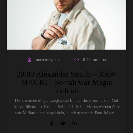
marcoseypelt
0 Comments
20:00 Alexander Straub – RAW
MAGIC – So nah war Magie
noch nie
Der berliebte Magier zeigt seine Bühnenshow zum ersten Mal
Abendfüllend im Theater. Sei dabei! Seine Videos werden über
eine Milliarde mal angeklickt, hunderttausende Fans folgen…