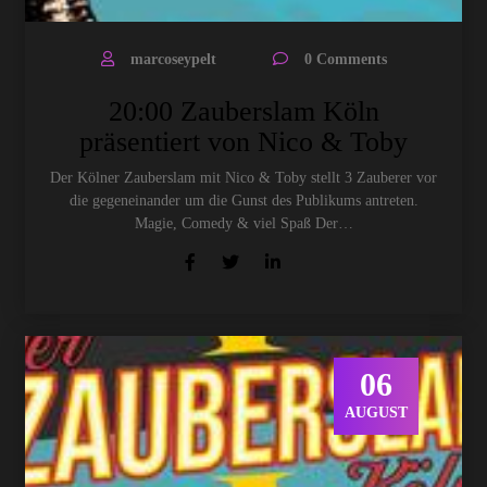
marcoseypelt
0 Comments
20:00 Zauberslam Köln
präsentiert von Nico & Toby
Der Kölner Zauberslam mit Nico & Toby stellt 3 Zauberer vor
die gegeneinander um die Gunst des Publikums antreten.
Magie, Comedy & viel Spaß Der…
06
AUGUST