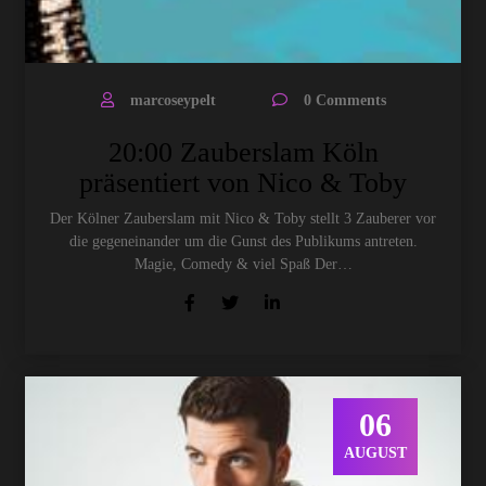
marcoseypelt
0 Comments
20:00 Zauberslam Köln
präsentiert von Nico & Toby
Der Kölner Zauberslam mit Nico & Toby stellt 3 Zauberer vor
die gegeneinander um die Gunst des Publikums antreten.
Magie, Comedy & viel Spaß Der…
06
AUGUST