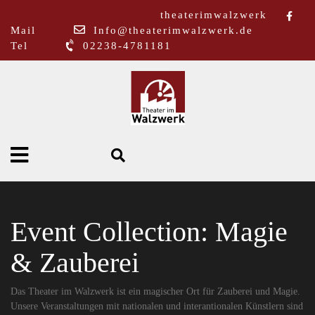
theaterimwalzwerk
Mail
Info@theaterimwalzwerk.de
Tel
02238-4781181
Event Collection:
Magie
& Zauberei
Das Theater im Walzwerk ist ein magischer Ort für Zauberei und Magie.
Unsere Veranstaltungen mit nationalen und interantionalen Künstlern sind