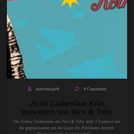
marcoseypelt
0 Comments
20:00 Zauberslam Köln
präsentiert von Nico & Toby
Der Kölner Zauberslam mit Nico & Toby stellt 3 Zauberer vor
die gegeneinander um die Gunst des Publikums antreten.